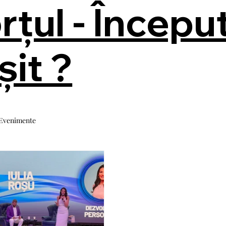
rțul - Începu
șit ?
Evenimente