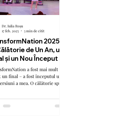
Dr. Iulia Roșu
17 feb. 2025
3 min de citit
nsformNation 2025:
ălătorie de Un An, un
al și un Nou Început /
niment pre-lansare a
sformNation a fost mai mult
mei mele cărți.
 un final – a fost începutul unei
ersiuni a mea. O călătorie spre
ticitate.