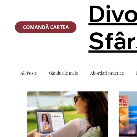
Divo
COMANDĂ CARTEA
Sfâr
All Posts
Gândurile mele
Abordari practice