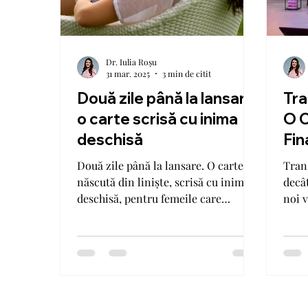
Dr. Iulia Roșu
31 mar. 2025
3 min de citit
Două zile până la lansare:
Tra
o carte scrisă cu inima
O C
deschisă
Fin
Eve
Două zile până la lansare. O carte
Tran
pri
născută din liniște, scrisă cu inima
decât
deschisă, pentru femeile care
noi v
îndrăznesc să se regăsească.
auten