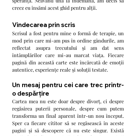
speranță. Neavând una la îndemână, am decis să 
creez eu însămi acest ghid pentru alții.
Vindecarea prin scris
Scrisul a fost pentru mine o formă de terapie, un 
mod prin care mi-am pus în ordine gândurile, am 
reflectat asupra trecutului și am dat sens 
întâmplărilor care mi-au marcat viața. Fiecare 
pagină din această carte este încărcată de emoții 
autentice, experiențe reale și soluții testate.
Un mesaj pentru cei care trec printr-
o despărțire
Cartea mea nu este doar despre divorț, ci despre 
regăsirea puterii personale, despre cum putem 
transforma un final aparent într-un nou început. 
Sper ca fiecare cititor să se regăsească în aceste 
pagini și să descopere că nu este singur. Există 