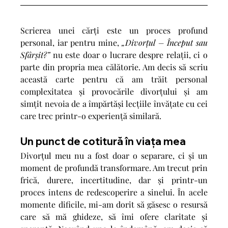
Scrierea unei cărți este un proces profund 
personal, iar pentru mine, 
„Divorțul – Început sau 
Sfârșit?”
 nu este doar o lucrare despre relații, ci o 
parte din propria mea călătorie. Am decis să scriu 
această carte pentru că am trăit personal 
complexitatea și provocările divorțului și am 
simțit nevoia de a împărtăși lecțiile învățate cu cei 
care trec printr-o experiență similară.
Un punct de cotitură în viața mea
Divorțul meu nu a fost doar o separare, ci și un 
moment de profundă transformare. Am trecut prin 
frică, durere, incertitudine, dar și printr-un 
proces intens de redescoperire a sinelui. În acele 
momente dificile, mi-am dorit să găsesc o resursă 
care să mă ghideze, să îmi ofere claritate și 