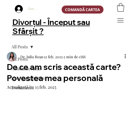
COMANDĂ CARTEA
Conectează-te
Divorțul - Început sau
Sfârșit ?
All Posts
Dr. Iulia Roșu
12 feb. 2025
2 min de citit
All Posts
De ce am scris această carte?
Gândurile mele
Povestea mea personală
Abordari practice
Actualizată în:
13 feb. 2025
Evenimente