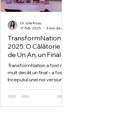
Dr. Iulia Roșu
17 feb. 2025
3 min de citit
TransformNation
2025: O Călătorie
de Un An, un Final și
un Nou Început /
TransformNation a fost mai
Eveniment pre-
mult decât un final – a fost
lansare a primei
începutul unei noi versiuni a
mele cărți.
mea. O călătorie spre
autenticitate.