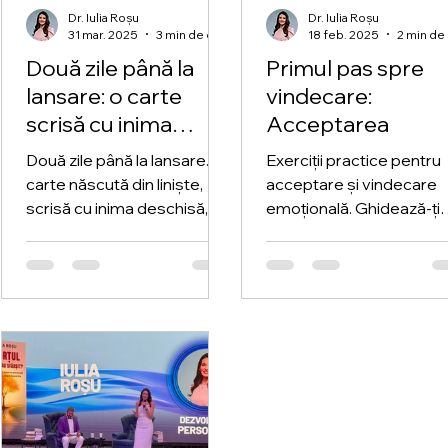
care pot transforma
Dr. Iulia Roșu
Dr. Iulia Roșu
durerea într-o oportunitate
31 mar. 2025
3 min de citit
18 feb. 2025
2 min de 
de creștere personală.
Două zile până la
Primul pas spre
Strategii depășire divo
lansare: o carte
vindecare:
scrisă cu inima
Acceptarea
deschisă
Două zile până la lansare. O
Exerciții practice pentru
carte născută din liniște,
acceptare și vindecare
scrisă cu inima deschisă,
emoțională. Ghidează-ți
pentru femeile care
procesul de creștere
îndrăznesc să se
personală prin introspec
regăsească.
și recunoștință.