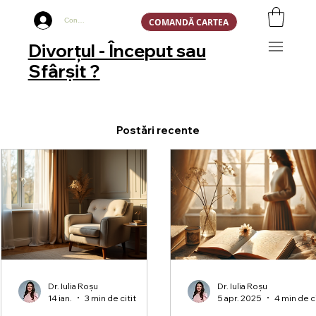
COMANDĂ CARTEA
Conectează-te
Divorțul - Început sau
Sfârșit ?
Postări recente
Dr. Iulia Roșu
Dr. Iulia Roșu
14 ian.
3 min de citit
5 apr. 2025
4 min de ci